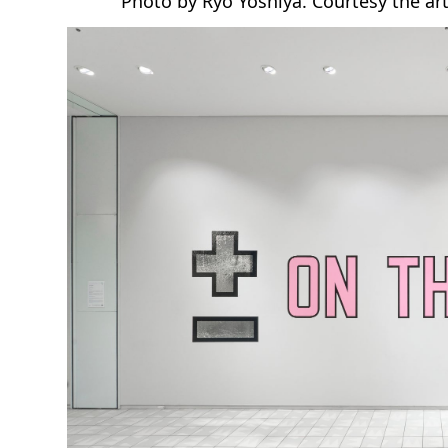
Photo by Ryo Yoshiya. Courtesy the artis