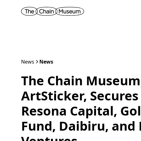
News
News
The Chain Museum,
ArtSticker, Secure
Resona Capital, Go
Fund, Daibiru, an
Ventures