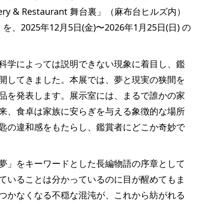
ry & Restaurant 舞台裏」（麻布台ヒルズ内）
」を、2025年12月5日(金)〜2026年1月25日(日) の
科学によっては説明できない現象に着目し、鑑
開してきました。本展では、夢と現実の狭間を
品を発表します。展示室には、まるで誰かの家
来、食卓は家族に安らぎを与える象徴的な場所
匙の違和感をもたらし、鑑賞者にどこか奇妙で
夢」をキーワードとした長編物語の序章として
ていることは分かっているのに目が醒めてもま
つかなくなる不穏な混沌が、これから紡がれる