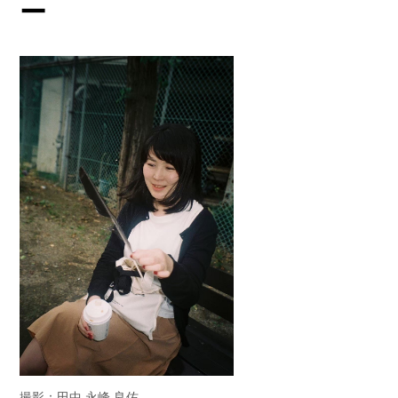
ー
撮影：田中 永峰 良佑