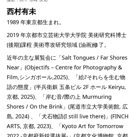
西村有未
1989 年東京都生まれ。
2019 年京都市立芸術大学大学院 美術研究科博士
(後期)課程 美術専攻研究領域 (油画)修了。
近年の主な展覧会に「Salt Tongues / Far Shores
Near」(Objectifs – Centre for Photography &
Film,シンガポール,2025)、「絵⇄それらを生む物
語の態度」(半兵衛麸 五条ビル 2F ホール Keiryu,
京都, 2025)、「岸む音/際の上 Murmuring
Shores / On the Brink」(尾道市立大学美術館, 広
島, 2024) 、「犬石物語(I still live there)」(FINCH
ARTS, 京都, 2023)、「Kyoto Art for Tomorrow
2022 -京都府新鋭選抜展-」(京都文化博物館, 京都,